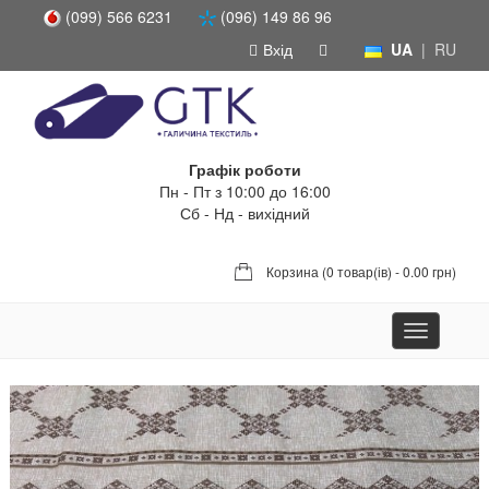
(099) 566 6231
(096) 149 86 96
Вхід
UA
|
RU
Графік роботи
Пн - Пт з 10:00 до 16:00
Сб - Нд - вихідний
Корзина (
0 товар(ів) - 0.00 грн
)
Toggle
navigation