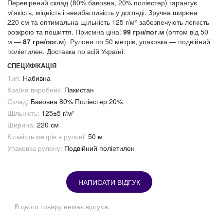
Перевірений склад (80% бавовна, 20% поліестер) гарантує
м'якість, міцність і невибагливість у догляді. Зручна ширина
220 см та оптимальна щільність 125 г/м² забезпечують легкість
розкрою та пошиття. Приємна ціна:
99 грн/пог.м
(оптом від 50
м —
87 грн/пог.м
). Рулони по 50 метрів, упаковка — подвійний
поліетилен. Доставка по всій Україні.
СПЕЦИФІКАЦІЯ
Тип:
Набивна
Країна виробник:
Пакистан
Склад:
Бавовна 80% Поліестер 20%
Щільність:
125±5 г/м²
Ширина:
220 см
Кількість метрів в рулоні:
50 м
Упаковка рулону:
Подвійний поліетилен
НАПИСАТИ ВІДГУК
В цього товару немає відгуків.