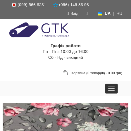
(099) 566 6231
(096) 149 86 96
Вхід
UA
|
RU
Графік роботи
Пн - Пт з 10:00 до 16:00
Сб - Нд - вихідний
Корзина (
0 товар(ів) - 0.00 грн
)
Toggle
navigation