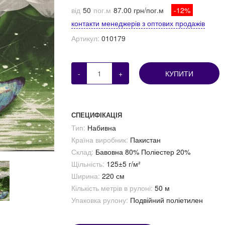
від
50
пог.м
87.00 грн/пог.м
-12%
контакти менеджерів з оптових продажів
Артикул:
010179
-
+
КУПИТИ
СПЕЦИФІКАЦІЯ
Тип:
Набивна
Країна виробник:
Пакистан
Склад:
Бавовна 80% Поліестер 20%
Щільність:
125±5 г/м²
Ширина:
220 см
Кількість метрів в рулоні:
50 м
Упаковка рулону:
Подвійний поліетилен