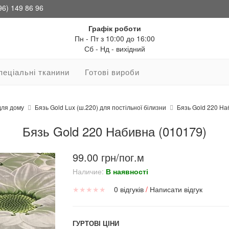
96) 149 86 96
Графік роботи
Пн - Пт з 10:00 до 16:00
Сб - Нд - вихідний
пеціальні тканини
Готові вироби
для дому
Бязь Gold Lux (ш.220) для постільної білизни
Бязь Gold 220 На
Бязь Gold 220 Набивна (010179)
99.00 грн/пог.м
Наличие:
В наявності
★
★
★
★
★
0 відгуків
/
Написати відгук
ГУРТОВІ ЦІНИ