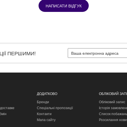
НАПИСАТИ ВІДГУК
ЦІЇ ПЕРШИМИ!
ДОДАТКОВО
ОБЛІКОВИЙ ЗА
Бренди
Обліковий запис
доставке
Спеціальні пропозиції
Історія замовлен
бмін
Контакти
Список побажан
Мапа сайту
Розсилання нови