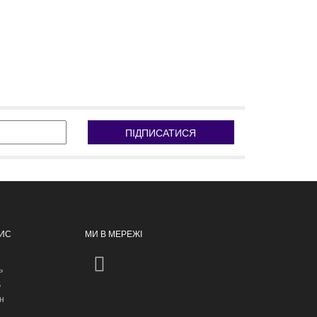
ПІДПИСАТИСЯ
ПИС
МИ В МЕРЕЖІ
ь
ь
н