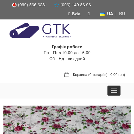
(099) 566 6231
(096) 149 86 96
Вхід
UA
|
RU
Графік роботи
Пн - Пт з 10:00 до 16:00
Сб - Нд - вихідний
Корзина (
0 товар(ів) - 0.00 грн
)
Toggle
navigation