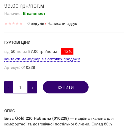
99.00 грн/пог.м
Наличие:
В наявності
★
★
★
★
★
0 відгуків
/
Написати відгук
ГУРТОВІ ЦІНИ
від
50
пог.м
87.00 грн/пог.м
-12%
контакти менеджерів з оптових продажів
Артикул:
010229
-
+
КУПИТИ
ОПИС
Бязь Gold 220 Набивна (010229)
— надійна тканина для
комфортної та довговічної постільної білизни. Склад 80%