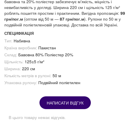
бавовна та 20% поліестер забезпечує м'якість, міцність і
невибагливість у догляді. Ширина 220 см і щільність 125 г/м²
роблять пошиття простим і практичним. Вигідна пропозиція:
99
грн/пог.м
(оптом від 50 м —
87 грн/пог.м
). Рулони по 50 м у
подвійній поліетиленовій упаковці. Доставка по всій Україні.
СПЕЦИФІКАЦІЯ
Тип:
Набивна
Країна виробник:
Пакистан
Склад:
Бавовна 80% Поліестер 20%
Щільність:
125±5 г/м²
Ширина:
220 см
Кількість метрів в рулоні:
50 м
Упаковка рулону:
Подвійний поліетилен
НАПИСАТИ ВІДГУК
В цього товару немає відгуків.