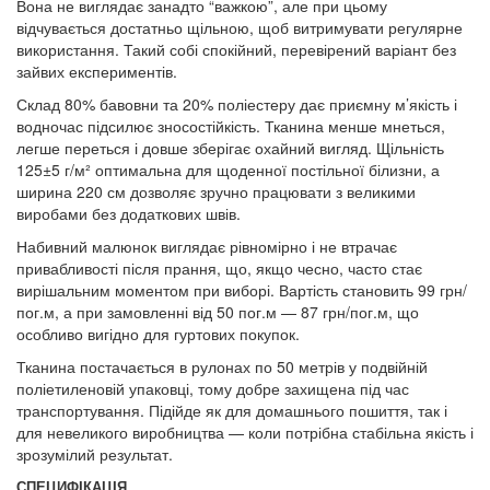
Вона не виглядає занадто “важкою”, але при цьому
відчувається достатньо щільною, щоб витримувати регулярне
використання. Такий собі спокійний, перевірений варіант без
зайвих експериментів.
Склад 80% бавовни та 20% поліестеру дає приємну м’якість і
водночас підсилює зносостійкість. Тканина менше мнеться,
легше переться і довше зберігає охайний вигляд. Щільність
125±5 г/м² оптимальна для щоденної постільної білизни, а
ширина 220 см дозволяє зручно працювати з великими
виробами без додаткових швів.
Набивний малюнок виглядає рівномірно і не втрачає
привабливості після прання, що, якщо чесно, часто стає
вирішальним моментом при виборі. Вартість становить 99 грн/
пог.м, а при замовленні від 50 пог.м — 87 грн/пог.м, що
особливо вигідно для гуртових покупок.
Тканина постачається в рулонах по 50 метрів у подвійній
поліетиленовій упаковці, тому добре захищена під час
транспортування. Підійде як для домашнього пошиття, так і
для невеликого виробництва — коли потрібна стабільна якість і
зрозумілий результат.
СПЕЦИФІКАЦІЯ