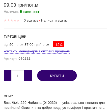
99.00 грн/пог.м
Наличие:
В наявності
★
★
★
★
★
0 відгуків
/
Написати відгук
ГУРТОВІ ЦІНИ
від
50
пог.м
87.00 грн/пог.м
-12%
контакти менеджерів з оптових продажів
Артикул:
010232
-
+
КУПИТИ
ОПИС
Бязь Gold 220 Набивна (010232) — універсальна тканина для
постільної білизни, яка добре поєднує комфорт і практичність.