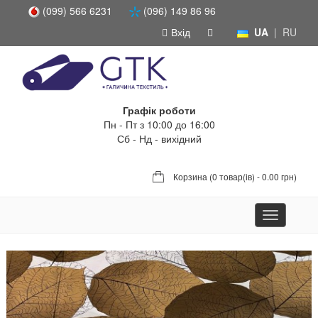
(099) 566 6231
(096) 149 86 96
Вхід
UA
|
RU
Графік роботи
Пн - Пт з 10:00 до 16:00
Сб - Нд - вихідний
Корзина (
0 товар(ів) - 0.00 грн
)
Toggle
navigation