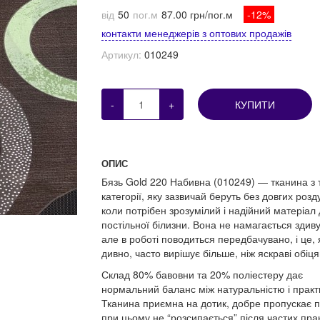
від
50
пог.м
87.00 грн/пог.м
-12%
контакти менеджерів з оптових продажів
Артикул:
010249
-
+
КУПИТИ
ОПИС
Бязь Gold 220 Набивна (010249) — тканина з т
категорії, яку зазвичай беруть без довгих розд
коли потрібен зрозумілий і надійний матеріал
постільної білизни. Вона не намагається здиву
але в роботі поводиться передбачувано, і це, 
дивно, часто вирішує більше, ніж яскраві обіця
Склад 80% бавовни та 20% поліестеру дає
нормальний баланс між натуральністю і практ
Тканина приємна на дотик, добре пропускає по
при цьому не “розсипається” після частих пра