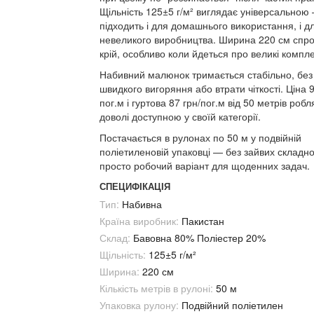
Щільність 125±5 г/м² виглядає універсальною
підходить і для домашнього використання, і д
невеликого виробництва. Ширина 220 см спр
крій, особливо коли йдеться про великі компле
Набивний малюнок тримається стабільно, без
швидкого вигоряння або втрати чіткості. Ціна 9
пог.м і гуртова 87 грн/пог.м від 50 метрів робля
доволі доступною у своїй категорії.
Постачається в рулонах по 50 м у подвійній
поліетиленовій упаковці — без зайвих складно
просто робочий варіант для щоденних задач.
СПЕЦИФІКАЦІЯ
Тип:
Набивна
Країна виробник:
Пакистан
Склад:
Бавовна 80% Поліестер 20%
Щільність:
125±5 г/м²
Ширина:
220 см
Кількість метрів в рулоні:
50 м
Упаковка рулону:
Подвійний поліетилен