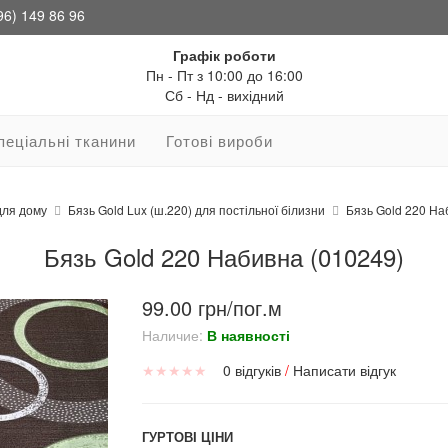
96) 149 86 96
Графік роботи
Пн - Пт з 10:00 до 16:00
Сб - Нд - вихідний
пеціальні тканини
Готові вироби
для дому
Бязь Gold Lux (ш.220) для постільної білизни
Бязь Gold 220 На
Бязь Gold 220 Набивна (010249)
99.00 грн/пог.м
Наличие:
В наявності
★
★
★
★
★
0 відгуків
/
Написати відгук
ГУРТОВІ ЦІНИ