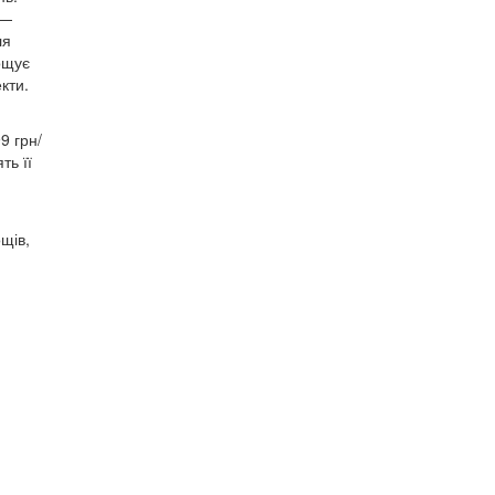
 —
ля
ощує
кти.
9 грн/
ть її
щів,