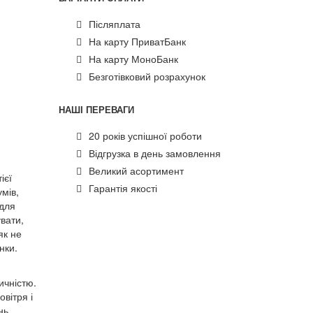
Післяплата
На карту ПриватБанк
На карту МоноБанк
Безготівковий розрахунок
НАШІ ПЕРЕВАГИ
20 років успішної роботи
Відгрузка в день замовлення
Великий асортимент
ієї
Гарантія якості
умів,
 для
вати,
як не
нки.
ичністю.
вітря і
нь.