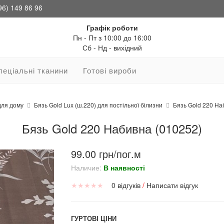
96) 149 86 96
Графік роботи
Пн - Пт з 10:00 до 16:00
Сб - Нд - вихідний
пеціальні тканини
Готові вироби
для дому
Бязь Gold Lux (ш.220) для постільної білизни
Бязь Gold 220 На
Бязь Gold 220 Набивна (010252)
99.00 грн/пог.м
Наличие:
В наявності
★
★
★
★
★
0 відгуків
/
Написати відгук
ГУРТОВІ ЦІНИ