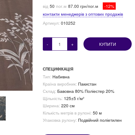
від
50
пог.м
87.00 грн/пог.м
-12%
контакти менеджерів з оптових продажів
Артикул:
010252
-
+
КУПИТИ
СПЕЦИФІКАЦІЯ
Тип:
Набивна
Країна виробник:
Пакистан
Склад:
Бавовна 80% Поліестер 20%
Щільність:
125±5 г/м²
Ширина:
220 см
Кількість метрів в рулоні:
50 м
Упаковка рулону:
Подвійний поліетилен