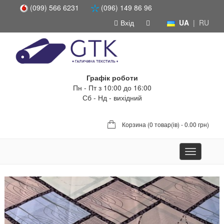
(099) 566 6231
(096) 149 86 96
Вхід
UA
|
RU
Графік роботи
Пн - Пт з 10:00 до 16:00
Сб - Нд - вихідний
Корзина (
0 товар(ів) - 0.00 грн
)
Toggle
navigation