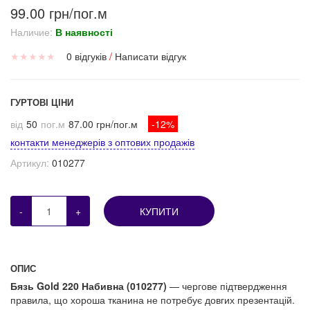
99.00 грн/пог.м
Наличие:
В наявності
★
★
★
★
★
0 відгуків
/
Написати відгук
ГУРТОВІ ЦІНИ
від
50
пог.м
87.00 грн/пог.м
-12%
контакти менеджерів з оптових продажів
Артикул:
010277
-
+
КУПИТИ
ОПИС
Бязь Gold 220 Набивна (010277)
— чергове підтвердження
правила, що хороша тканина не потребує довгих презентацій.