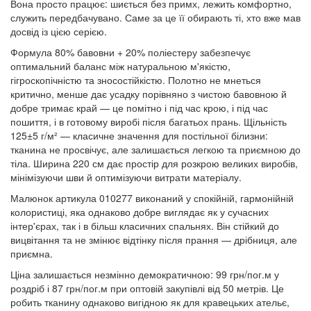
Вона просто працює: шиється без примх, лежить комфортно,
служить передбачувано. Саме за це її обирають ті, хто вже мав
досвід із цією серією.
Формула 80% бавовни + 20% поліестеру забезпечує
оптимальний баланс між натуральною м'якістю,
гігроскопічністю та зносостійкістю. Полотно не мнеться
критично, менше дає усадку порівняно з чистою бавовною й
добре тримає край — це помітно і під час крою, і під час
пошиття, і в готовому виробі після багатьох прань. Щільність
125±5 г/м² — класичне значення для постільної білизни:
тканина не просвічує, але залишається легкою та приємною до
тіла. Ширина 220 см дає простір для розкрою великих виробів,
мінімізуючи шви й оптимізуючи витрати матеріалу.
Малюнок артикула 010277 виконаний у спокійній, гармонійній
колористиці, яка однаково добре виглядає як у сучасних
інтер'єрах, так і в більш класичних спальнях. Він стійкий до
вицвітання та не змінює відтінку після прання — дрібниця, але
приємна.
Ціна залишається незмінно демократичною: 99 грн/пог.м у
роздріб і 87 грн/пог.м при оптовій закупівлі від 50 метрів. Це
робить тканину однаково вигідною як для кравецьких ательє,