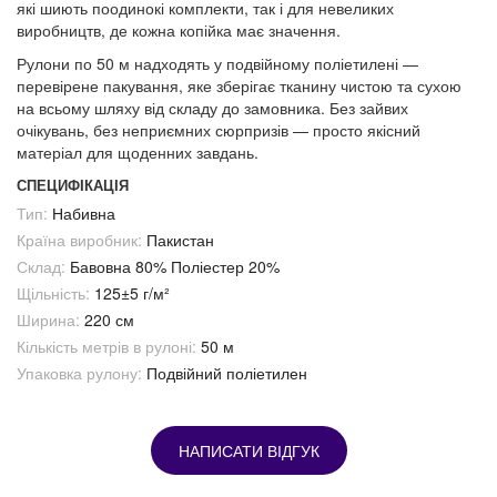
які шиють поодинокі комплекти, так і для невеликих
виробництв, де кожна копійка має значення.
Рулони по 50 м надходять у подвійному поліетилені —
перевірене пакування, яке зберігає тканину чистою та сухою
на всьому шляху від складу до замовника. Без зайвих
очікувань, без неприємних сюрпризів — просто якісний
матеріал для щоденних завдань.
СПЕЦИФІКАЦІЯ
Тип:
Набивна
Країна виробник:
Пакистан
Склад:
Бавовна 80% Поліестер 20%
Щільність:
125±5 г/м²
Ширина:
220 см
Кількість метрів в рулоні:
50 м
Упаковка рулону:
Подвійний поліетилен
НАПИСАТИ ВІДГУК