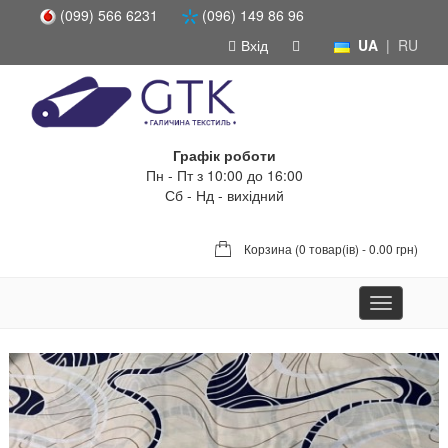
(099) 566 6231
(096) 149 86 96
Вхід
UA
|
RU
Графік роботи
Пн - Пт з 10:00 до 16:00
Сб - Нд - вихідний
Корзина (
0 товар(ів) - 0.00 грн
)
Toggle
navigation