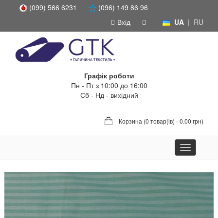
(099) 566 6231
(096) 149 86 96
Вхід
UA
|
RU
Графік роботи
Пн - Пт з 10:00 до 16:00
Сб - Нд - вихідний
Корзина (
0 товар(ів) - 0.00 грн
)
Toggle
navigation