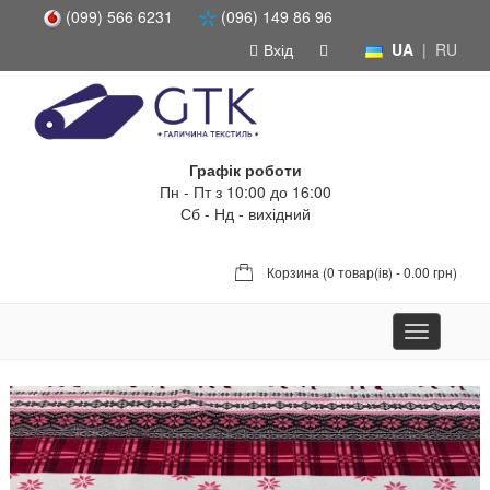
(099) 566 6231
(096) 149 86 96
Вхід
UA
|
RU
Графік роботи
Пн - Пт з 10:00 до 16:00
Сб - Нд - вихідний
Корзина (
0 товар(ів) - 0.00 грн
)
Toggle
navigation