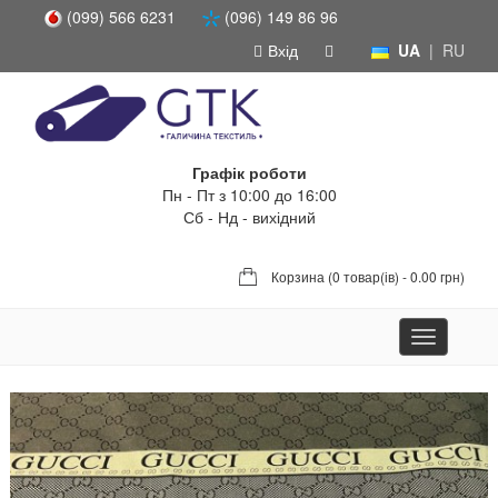
(099) 566 6231
(096) 149 86 96
Вхід
UA
|
RU
Графік роботи
Пн - Пт з 10:00 до 16:00
Сб - Нд - вихідний
Корзина (
0 товар(ів) - 0.00 грн
)
Toggle
navigation