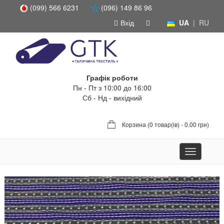
(099) 566 6231
(096) 149 86 96
Вхід
UA
|
RU
Графік роботи
Пн - Пт з 10:00 до 16:00
Сб - Нд - вихідний
Корзина (
0 товар(ів) - 0.00 грн
)
Toggle
navigation