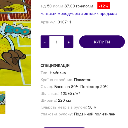
від
50
пог.м
87.00 грн/пог.м
-12%
контакти менеджерів з оптових продажів
Артикул:
010711
-
+
КУПИТИ
СПЕЦИФІКАЦІЯ
Тип:
Набивна
Країна виробник:
Пакистан
Склад:
Бавовна 80% Поліестер 20%
Щільність:
125±5 г/м²
Ширина:
220 см
Кількість метрів в рулоні:
50 м
Упаковка рулону:
Подвійний поліетилен