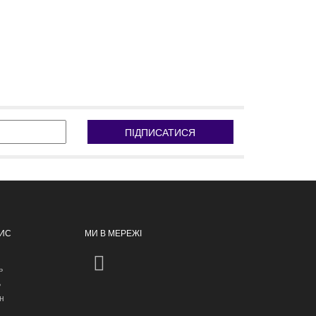
ПІДПИСАТИСЯ
ПИС
МИ В МЕРЕЖІ
ь
ь
н