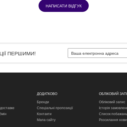
НАПИСАТИ ВІДГУК
ЦІЇ ПЕРШИМИ!
ДОДАТКОВО
ОБЛІКОВИЙ ЗА
Бренди
Обліковий запис
доставке
Спеціальні пропозиції
Історія замовлен
бмін
Контакти
Список побажан
Мапа сайту
Розсилання нови