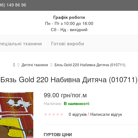
96) 149 86 96
Графік роботи
Пн - Пт з 10:00 до 16:00
Сб - Нд - вихідний
пеціальні тканини
Готові вироби
Дитячі тканини
Бязь Gold 220 Набивна Дитяча (010711)
Бязь Gold 220 Набивна Дитяча (010711)
99.00 грн/пог.м
Наличие:
В наявності
★
★
★
★
★
0 відгуків
/
Написати відгук
ГУРТОВІ ЦІНИ