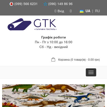
(099) 566 6231
(096) 149 86 96
Вхід
UA
|
RU
Графік роботи
Пн - Пт з 10:00 до 16:00
Сб - Нд - вихідний
Корзина (
0 товар(ів) - 0.00 грн
)
Toggle
navigation