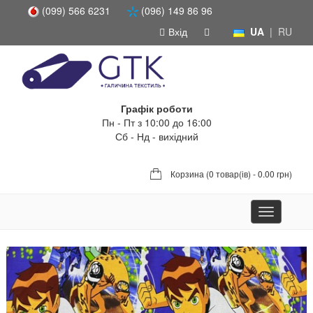
(099) 566 6231
(096) 149 86 96
Вхід
UA
|
RU
Графік роботи
Пн - Пт з 10:00 до 16:00
Сб - Нд - вихідний
Корзина (
0 товар(ів) - 0.00 грн
)
Toggle
navigation