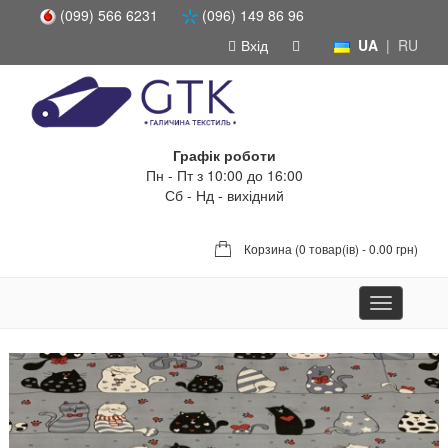
(099) 566 6231
(096) 149 86 96
Вхід
UA
|
RU
Графік роботи
Пн - Пт з 10:00 до 16:00
Сб - Нд - вихідний
Корзина (
0 товар(ів) - 0.00 грн
)
Toggle
navigation