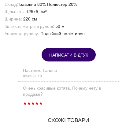
Склад:
Бавовна 80% Поліестер 20%
Щільність:
125±5 г/м²
Ширина:
220 см
Кількість метрів в рулоні:
50 м
Упаковка рулону:
Подвійний поліетилен
НАПИСАТИ ВІДГУК
Настенко Галина
03/09/2019
Очень красивые котята. Почему нету в
продаже?
★
★
★
★
★
СХОЖІ ТОВАРИ