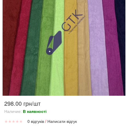
298.00 грн/шт
Наличие:
В наявності
★
★
★
★
★
0 відгуків
/
Написати відгук