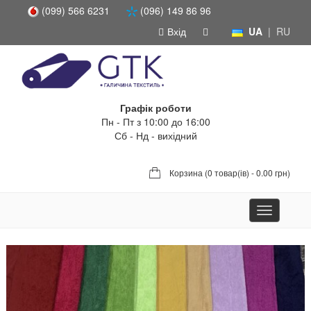
(099) 566 6231
(096) 149 86 96
Вхід
UA
|
RU
Графік роботи
Пн - Пт з 10:00 до 16:00
Сб - Нд - вихідний
Корзина (
0 товар(ів) - 0.00 грн
)
Toggle
navigation