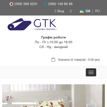
(099) 566 6231
(096) 149 86 96
Вхід
UA
|
RU
Графік роботи
Пн - Пт з 10:00 до 16:00
Сб - Нд - вихідний
Корзина (
0 товар(ів) - 0.00 грн
)
Toggle
navigation