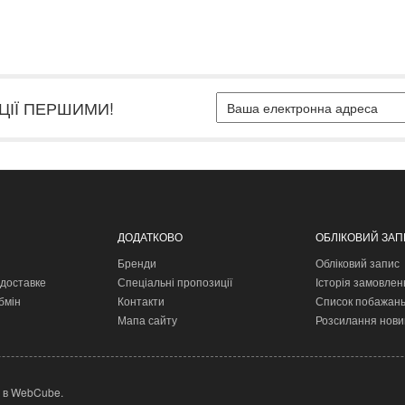
ЦІЇ ПЕРШИМИ!
ДОДАТКОВО
ОБЛІКОВИЙ ЗА
Бренди
Обліковий запис
доставке
Спеціальні пропозиції
Історія замовлен
бмін
Контакти
Список побажан
Мапа сайту
Розсилання нови
 в
WebCube
.