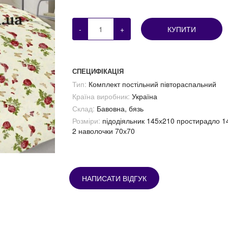
-
+
КУПИТИ
СПЕЦИФІКАЦІЯ
Тип:
Комплект постільний півтораспальний
Країна виробник:
Україна
Склад:
Бавовна, бязь
Розміри:
підодіяльник 145х210 простирадло 1
2 наволочки 70х70
НАПИСАТИ ВІДГУК