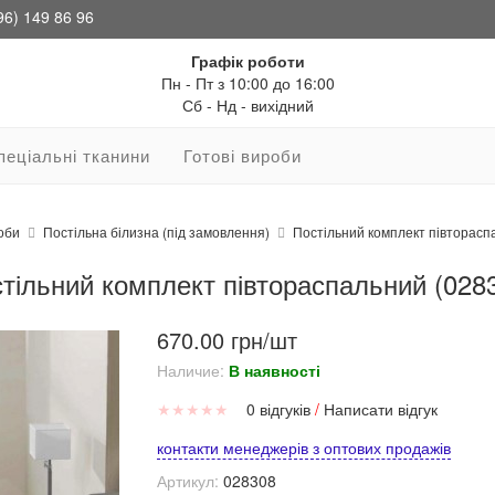
96) 149 86 96
Графік роботи
Пн - Пт з 10:00 до 16:00
Сб - Нд - вихідний
пеціальні тканини
Готові вироби
оби
Постільна білизна (під замовлення)
Постільний комплект півторасп
тільний комплект півтораспальний (028
670.00 грн/шт
Наличие:
В наявності
★
★
★
★
★
0 відгуків
/
Написати відгук
контакти менеджерів з оптових продажів
Артикул:
028308