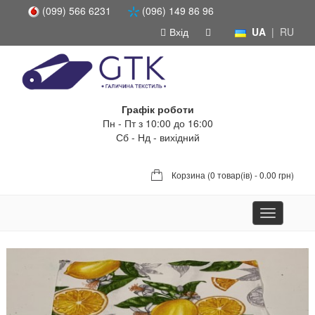
(099) 566 6231
(096) 149 86 96
Вхід
UA
|
RU
Графік роботи
Пн - Пт з 10:00 до 16:00
Сб - Нд - вихідний
Корзина (
0 товар(ів) - 0.00 грн
)
Toggle
navigation