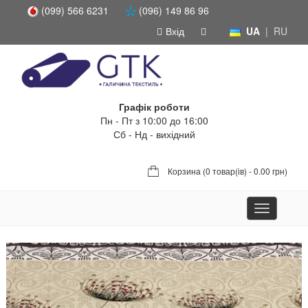
(099) 566 6231
(096) 149 86 96
Вхід
UA
|
RU
Графік роботи
Пн - Пт з 10:00 до 16:00
Сб - Нд - вихідний
Корзина (
0 товар(ів) - 0.00 грн
)
Toggle
navigation