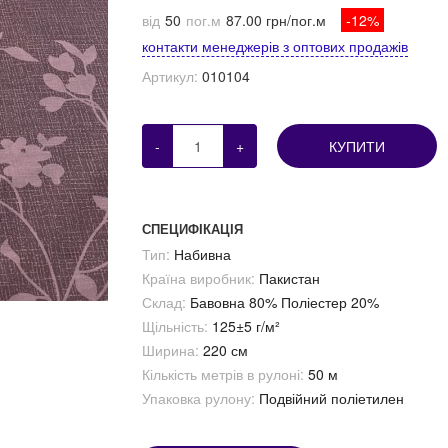
від
50
пог.м
87.00 грн/пог.м
-12%
контакти менеджерів з оптових продажів
Артикул:
010104
-
+
КУПИТИ
СПЕЦИФІКАЦІЯ
Тип:
Набивна
Країна виробник:
Пакистан
Склад:
Бавовна 80% Поліестер 20%
Щільність:
125±5 г/м²
Ширина:
220 см
Кількість метрів в рулоні:
50 м
Упаковка рулону:
Подвійний поліетилен