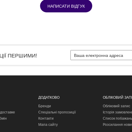
НАПИСАТИ ВІДГУК
ЦІЇ ПЕРШИМИ!
ДОДАТКОВО
ОБЛІКОВИЙ ЗА
Бренди
Обліковий запис
доставке
Спеціальні пропозиції
Історія замовлен
бмін
Контакти
Список побажан
Мапа сайту
Розсилання нови