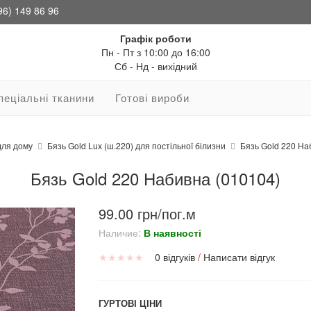
96) 149 86 96
Графік роботи
Пн - Пт з 10:00 до 16:00
Сб - Нд - вихідний
пеціальні тканини
Готові вироби
для дому
Бязь Gold Lux (ш.220) для постільної білизни
Бязь Gold 220 На
Бязь Gold 220 Набивна (010104)
99.00 грн/пог.м
Наличие:
В наявності
★
★
★
★
★
0 відгуків
/
Написати відгук
ГУРТОВІ ЦІНИ