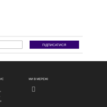
ПІДПИСАТИСЯ
ПИС
МИ В МЕРЕЖІ
ь
ь
н