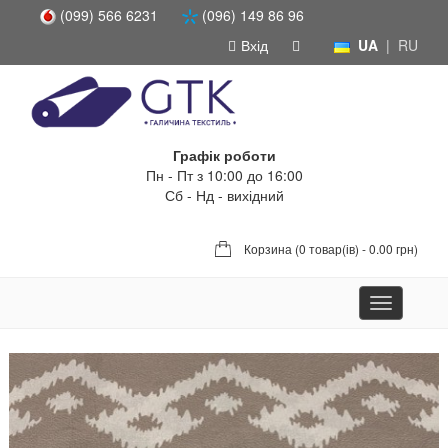
(099) 566 6231
(096) 149 86 96
Вхід
UA
|
RU
Графік роботи
Пн - Пт з 10:00 до 16:00
Сб - Нд - вихідний
Корзина (
0 товар(ів) - 0.00 грн
)
Toggle
navigation