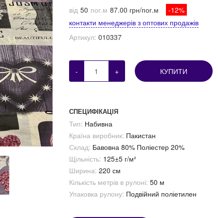
від
50
пог.м
87.00 грн/пог.м
-12%
контакти менеджерів з оптових продажів
Артикул:
010337
-
+
КУПИТИ
СПЕЦИФІКАЦІЯ
Тип:
Набивна
Країна виробник:
Пакистан
Склад:
Бавовна 80% Поліестер 20%
Щільність:
125±5 г/м²
Ширина:
220 см
Кількість метрів в рулоні:
50 м
Упаковка рулону:
Подвійний поліетилен