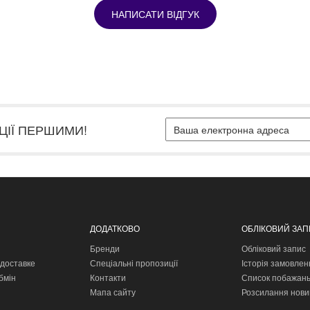
НАПИСАТИ ВІДГУК
ЦІЇ ПЕРШИМИ!
ДОДАТКОВО
ОБЛІКОВИЙ ЗА
Бренди
Обліковий запис
доставке
Спеціальні пропозиції
Історія замовлен
бмін
Контакти
Список побажан
Мапа сайту
Розсилання нови