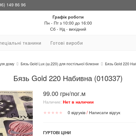
96) 149 86 96
Графік роботи
Пн - Пт з 10:00 до 16:00
Сб - Нд - вихідний
пеціальні тканини
Готові вироби
для дому
Бязь Gold Lux (ш.220) для постільної білизни
Бязь Gold 220 На
Бязь Gold 220 Набивна (010337)
99.00 грн/пог.м
Наличие:
Нет в наличии
★
★
★
★
★
0 відгуків
/
Написати відгук
ГУРТОВІ ЦІНИ