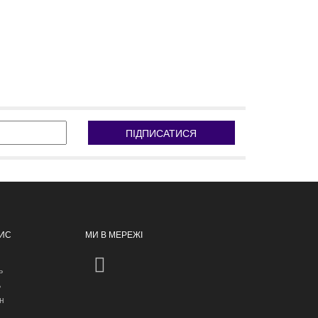
ПІДПИСАТИСЯ
ПИС
МИ В МЕРЕЖІ
ь
ь
н