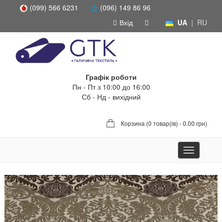
(099) 566 6231
(096) 149 86 96
Вхід
UA
|
RU
Графік роботи
Пн - Пт з 10:00 до 16:00
Сб - Нд - вихідний
Корзина (
0 товар(ів) - 0.00 грн
)
Toggle
navigation