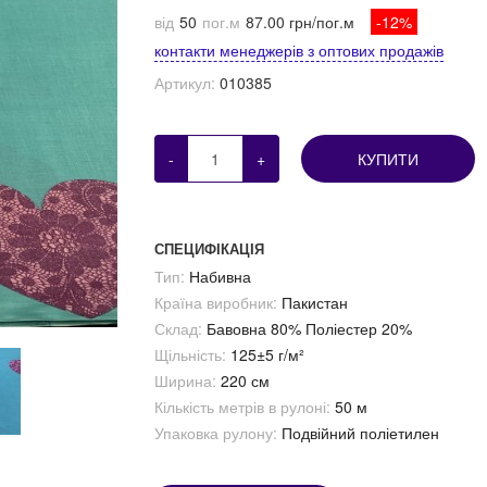
від
50
пог.м
87.00 грн/пог.м
-12%
контакти менеджерів з оптових продажів
Артикул:
010385
-
+
КУПИТИ
СПЕЦИФІКАЦІЯ
Тип:
Набивна
Країна виробник:
Пакистан
Склад:
Бавовна 80% Поліестер 20%
Щільність:
125±5 г/м²
Ширина:
220 см
Кількість метрів в рулоні:
50 м
Упаковка рулону:
Подвійний поліетилен