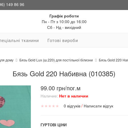
96) 149 86 96
Графік роботи
Пн - Пт з 10:00 до 16:00
Сб - Нд - вихідний
пеціальні тканини
Готові вироби
для дому
Бязь Gold Lux (ш.220) для постільної білизни
Бязь Gold 220 На
Бязь Gold 220 Набивна (010385)
99.00 грн/пог.м
Наличие:
Нет в наличии
★
★
★
★
★
0 відгуків
/
Написати відгук
ГУРТОВІ ЦІНИ