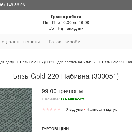
96) 149 86 96
Графік роботи
Пн - Пт з 10:00 до 16:00
Сб - Нд - вихідний
пеціальні тканини
Готові вироби
для дому
Бязь Gold Lux (ш.220) для постільної білизни
Бязь Gold 220 На
Бязь Gold 220 Набивна (333051)
99.00 грн/пог.м
Наличие:
В наявності
★
★
★
★
★
0 відгуків
/
Написати відгук
ГУРТОВІ ЦІНИ