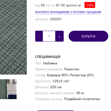
від
50
пог.м
87.00 грн/пог.м
-12%
контакти менеджерів з оптових продажів
Артикул:
333051
-
+
КУПИТИ
СПЕЦИФІКАЦІЯ
Тип:
Набивна
Країна виробник:
Пакистан
Склад:
Бавовна 80% Поліестер 20%
Щільність:
125±5 г/м²
Ширина:
220 см
Кількість метрів в рулоні:
50 м
Упаковка рулону:
Подвійний поліетилен