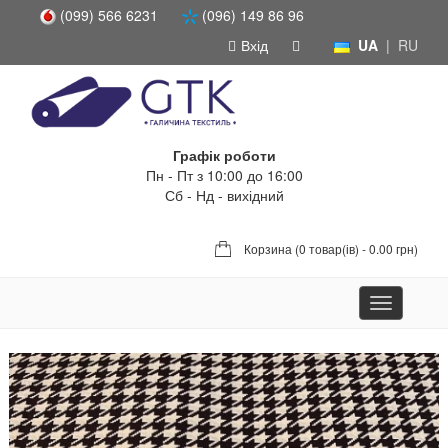
(099) 566 6231
(096) 149 86 96
Вхід
UA
|
RU
Графік роботи
Пн - Пт з 10:00 до 16:00
Сб - Нд - вихідний
Корзина (
0 товар(ів) - 0.00 грн
)
Toggle
navigation