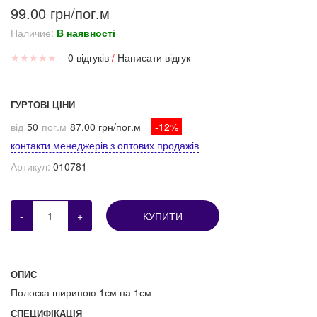
99.00 грн/пог.м
Наличие:
В наявності
★
★
★
★
★
0 відгуків
/
Написати відгук
ГУРТОВІ ЦІНИ
від
50
пог.м
87.00 грн/пог.м
-12%
контакти менеджерів з оптових продажів
Артикул:
010781
-
+
КУПИТИ
ОПИС
Полоска шириною 1см на 1см
СПЕЦИФІКАЦІЯ