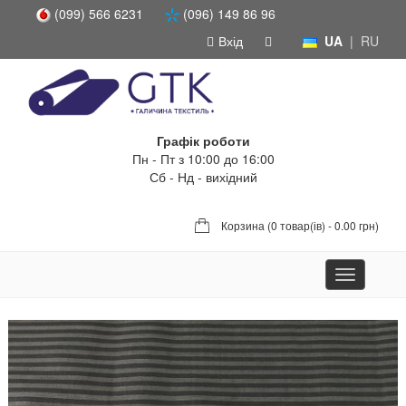
(099) 566 6231
(096) 149 86 96
Вхід
UA
|
RU
Графік роботи
Пн - Пт з 10:00 до 16:00
Сб - Нд - вихідний
Корзина (
0 товар(ів) - 0.00 грн
)
Toggle
navigation