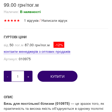
99.00 грн/пог.м
Наличие:
В наявності
★
★
★
★
★
1 відгуків
/
Написати відгук
ГУРТОВІ ЦІНИ
від
50
пог.м
87.00 грн/пог.м
-12%
контакти менеджерів з оптових продажів
Артикул:
010975
-
+
КУПИТИ
ОПИС
Бязь для постільної білизни (010975)
— це зразок того, як
практичність та висока якість об'єднуються в одному полотні