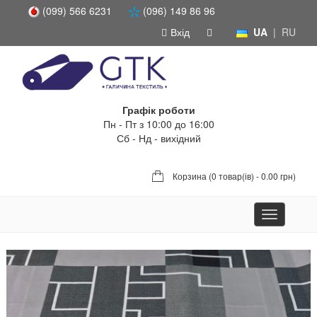
(099) 566 6231
(096) 149 86 96
Вхід
UA
|
RU
Графік роботи
Пн - Пт з 10:00 до 16:00
Сб - Нд - вихідний
Корзина (
0 товар(ів) - 0.00 грн
)
Toggle
navigation