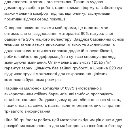
для створення затишного текстилю. Тканина чудово
демонструє себе в роботі, гарно тримає форму та забезпечує
максимальний комфорт під час відпочинку, заслуживши
позитивні відгуки серед покупців.
Створене пакистанськими майстрами, це полотно має
оптимальне співвідношення матеріалів: 80% натуральної
бавовни та 20% міцного поліестеру. Завдяки бавовняній основі
тканина залишається дихаючою, м'якою та екологічною, а
додавання синтетичного волокна додає їй зносостійкості,
робить стійкою до деформацій та суттєво спрощує догляд,
зменшуючи зминання. Оптимальна щільність 125±5 г/м²
гарантує гарну щільність без зайвої грубості, а ширина 220 см
відкриває зручні можливості для викроювання цілісних
комплектів будь-яких розмірів.
Набивний малюнок артикула 010975 виготовлено з
використанням стійких барвників, які глибоко просочують
structure тканини. Завдяки цьому принт зберігає свою чіткість,
насиченість та свіжість навіть після множинних циклів прання і
тривалого використання.
Ціна 99 грн/пог.м робить цей матеріал вигідним рішенням для
роздрібних замовлень, а для майстерень та швейного бізнесу