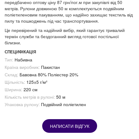
передбачено оптову ціну 87 грн/пог.м при закупівлі від 50
метрів. Рулони довжиною 50 м комплектуються подвійним
поліетиленовим пакуванням, що надійно захищає текстиль від
пилу та пошкоджень під час транспортування.
Це перевірений та надійний вибір, який гарантує тривалий
термін служби та бездоганний вигляд готової постільної
білизни.
СПЕЦИФІКАЦІЯ
Тип:
Набивна
Країна виробник:
Пакистан
Склад:
Бавовна 80% Поліестер 20%
Щільність:
125±5 г/м²
Ширина:
220 см
Кількість метрів в рулоні:
50 м
Упаковка рулону:
Подвійний поліетилен
НАПИСАТИ ВІДГУК