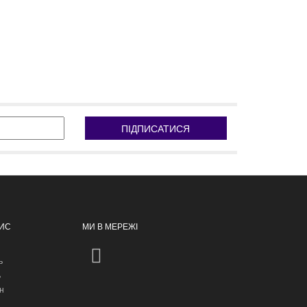
ПІДПИСАТИСЯ
ПИС
МИ В МЕРЕЖІ
ь
ь
н