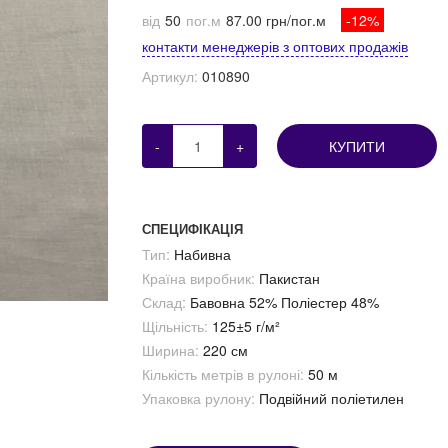
від
50
пог.м
87.00 грн/пог.м
-12%
контакти менеджерів з оптових продажів
Артикул:
010890
-
+
КУПИТИ
СПЕЦИФІКАЦІЯ
Тип:
Набивна
Країна виробник:
Пакистан
Склад:
Бавовна 52% Поліестер 48%
Щільність:
125±5 г/м²
Ширина:
220 см
Кількість метрів в рулоні:
50 м
Упаковка рулону:
Подвійний поліетилен