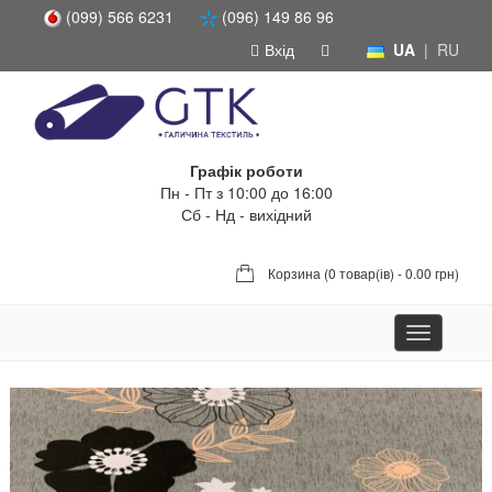
(099) 566 6231
(096) 149 86 96
Вхід
UA
|
RU
Графік роботи
Пн - Пт з 10:00 до 16:00
Сб - Нд - вихідний
Корзина (
0 товар(ів) - 0.00 грн
)
Toggle
navigation