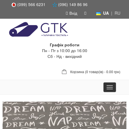
(099) 566 6231
(096) 149 86 96
Вхід
UA
|
RU
Графік роботи
Пн - Пт з 10:00 до 16:00
Сб - Нд - вихідний
Корзина (
0 товар(ів) - 0.00 грн
)
Toggle
navigation