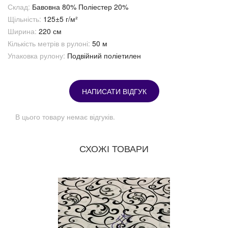
Склад:
Бавовна 80% Поліестер 20%
Щільність:
125±5 г/м²
Ширина:
220 см
Кількість метрів в рулоні:
50 м
Упаковка рулону:
Подвійний поліетилен
НАПИСАТИ ВІДГУК
В цього товару немає відгуків.
СХОЖІ ТОВАРИ