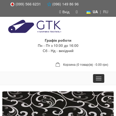
(099) 566 6231
(096) 149 86 96
Вхід
UA
|
RU
Графік роботи
Пн - Пт з 10:00 до 16:00
Сб - Нд - вихідний
Корзина (
0 товар(ів) - 0.00 грн
)
Toggle
navigation