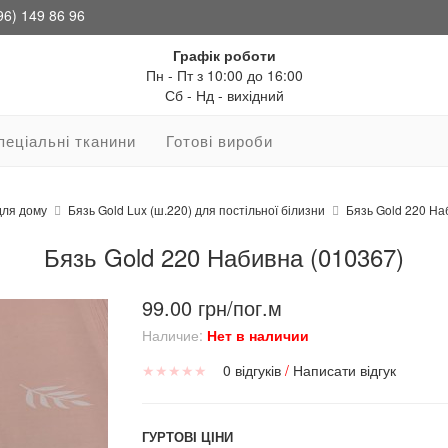
96) 149 86 96
Графік роботи
Пн - Пт з 10:00 до 16:00
Сб - Нд - вихідний
пеціальні тканини
Готові вироби
для дому
Бязь Gold Lux (ш.220) для постільної білизни
Бязь Gold 220 На
Бязь Gold 220 Набивна (010367)
99.00 грн/пог.м
Наличие:
Нет в наличии
★
★
★
★
★
0 відгуків
/
Написати відгук
ГУРТОВІ ЦІНИ