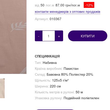
від
50
пог.м
87.00 грн/пог.м
-12%
контакти менеджерів з оптових продажів
Артикул:
010367
-
+
КУПИТИ
СПЕЦИФІКАЦІЯ
Тип:
Набивна
Країна виробник:
Пакистан
Склад:
Бавовна 80% Поліестер 20%
Щільність:
125±5 г/м²
Ширина:
220 см
Кількість метрів в рулоні:
50 м
Упаковка рулону:
Подвійний поліетилен