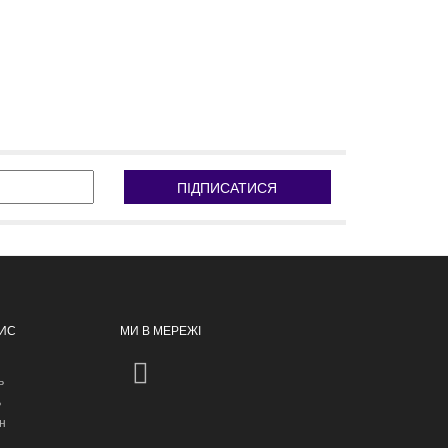
ПІДПИСАТИСЯ
ПИС
МИ В МЕРЕЖІ
ь
ь
н