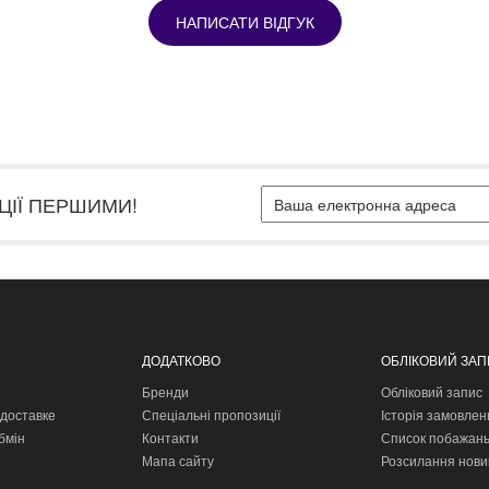
НАПИСАТИ ВІДГУК
ЦІЇ ПЕРШИМИ!
ДОДАТКОВО
ОБЛІКОВИЙ ЗА
Бренди
Обліковий запис
доставке
Спеціальні пропозиції
Історія замовлен
бмін
Контакти
Список побажан
Мапа сайту
Розсилання нови