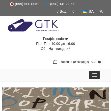
(099) 566 6231
(096) 149 86 96
Вхід
UA
|
RU
Графік роботи
Пн - Пт з 10:00 до 16:00
Сб - Нд - вихідний
Корзина (
0 товар(ів) - 0.00 грн
)
Toggle
navigation