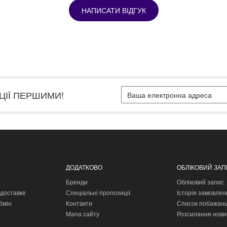
НАПИСАТИ ВІДГУК
ЦІЇ ПЕРШИМИ!
ДОДАТКОВО
ОБЛІКОВИЙ ЗА
Бренди
Обліковий запис
доставке
Спеціальні пропозиції
Історія замовлен
бмін
Контакти
Список побажан
Мапа сайту
Розсилання нови