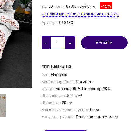
від
50
пог.м
87.00 грн/пог.м
-12%
контакти менеджерів з оптових продажів
Артикул:
010430
-
+
КУПИТИ
СПЕЦИФІКАЦІЯ
Тип:
Набивна
Країна виробник:
Пакистан
Склад:
Бавовна 80% Поліестер 20%
Щільність:
125±5 г/м²
Ширина:
220 см
Кількість метрів в рулоні:
50 м
Упаковка рулону:
Подвійний поліетилен