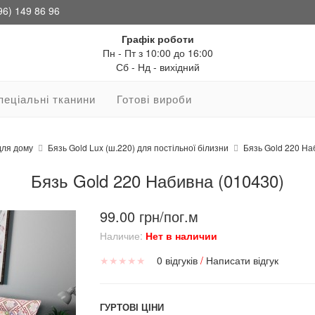
96) 149 86 96
Графік роботи
Пн - Пт з 10:00 до 16:00
Сб - Нд - вихідний
пеціальні тканини
Готові вироби
для дому
Бязь Gold Lux (ш.220) для постільної білизни
Бязь Gold 220 На
Бязь Gold 220 Набивна (010430)
99.00 грн/пог.м
Наличие:
Нет в наличии
★
★
★
★
★
0 відгуків
/
Написати відгук
ГУРТОВІ ЦІНИ