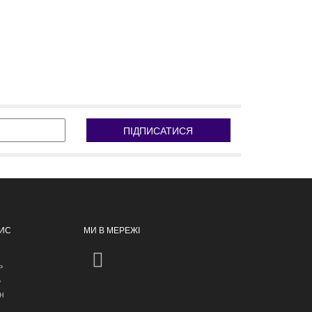
ПІДПИСАТИСЯ
ПИС
МИ В МЕРЕЖІ
ь
ь
н