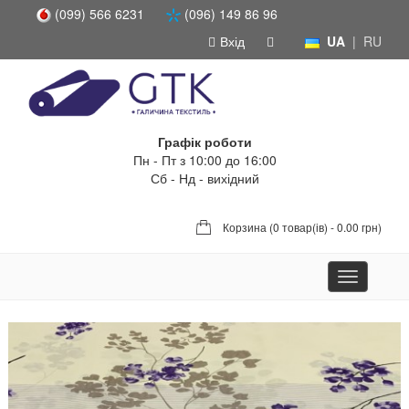
(099) 566 6231
(096) 149 86 96
Вхід
UA
|
RU
Графік роботи
Пн - Пт з 10:00 до 16:00
Сб - Нд - вихідний
Корзина (
0 товар(ів) - 0.00 грн
)
Toggle
navigation