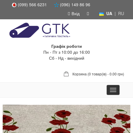
(099) 566 6231
(096) 149 86 96
Вхід
UA
|
RU
Графік роботи
Пн - Пт з 10:00 до 16:00
Сб - Нд - вихідний
Корзина (
0 товар(ів) - 0.00 грн
)
Toggle
navigation