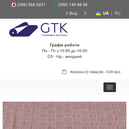
(099) 566 6231
(096) 149 86 96
Вхід
UA
|
RU
Графік роботи
Пн - Пт з 10:00 до 16:00
Сб - Нд - вихідний
Корзина (
0 товар(ів) - 0.00 грн
)
Toggle
navigation