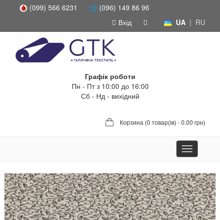
(099) 566 6231
(096) 149 86 96
Вхід
UA
|
RU
Графік роботи
Пн - Пт з 10:00 до 16:00
Сб - Нд - вихідний
Корзина (
0 товар(ів) - 0.00 грн
)
Toggle
navigation