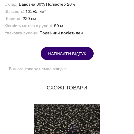
Склад:
Бавовна 80% Поліестер 20%
Щільність:
125±5 г/м²
Ширина:
220 см
Кількість метрів в рулоні:
50 м
Упаковка рулону:
Подвійний поліетилен
НАПИСАТИ ВІДГУК
В цього товару немає відгуків.
СХОЖІ ТОВАРИ