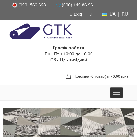
(099) 566 6231
(096) 149 86 96
Вхід
UA
|
RU
Графік роботи
Пн - Пт з 10:00 до 16:00
Сб - Нд - вихідний
Корзина (
0 товар(ів) - 0.00 грн
)
Toggle
navigation