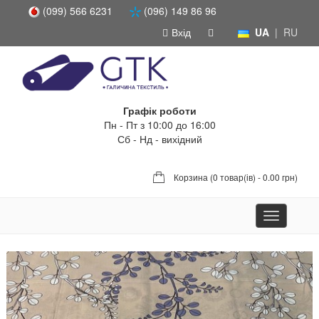
(099) 566 6231
(096) 149 86 96
Вхід
UA
|
RU
Графік роботи
Пн - Пт з 10:00 до 16:00
Сб - Нд - вихідний
Корзина (
0 товар(ів) - 0.00 грн
)
Toggle
navigation