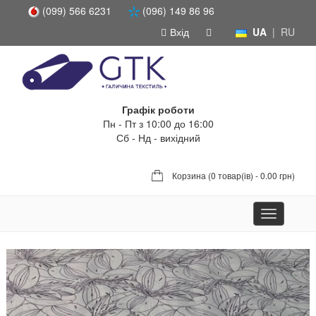
(099) 566 6231
(096) 149 86 96
Вхід
UA
|
RU
Графік роботи
Пн - Пт з 10:00 до 16:00
Сб - Нд - вихідний
Корзина (
0 товар(ів) - 0.00 грн
)
Toggle
navigation