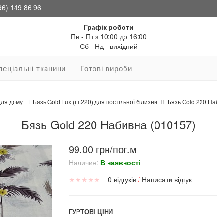
96) 149 86 96
Графік роботи
Пн - Пт з 10:00 до 16:00
Сб - Нд - вихідний
пеціальні тканини
Готові вироби
для дому
Бязь Gold Lux (ш.220) для постільної білизни
Бязь Gold 220 На
Бязь Gold 220 Набивна (010157)
99.00 грн/пог.м
Наличие:
В наявності
★
★
★
★
★
0 відгуків
/
Написати відгук
ГУРТОВІ ЦІНИ