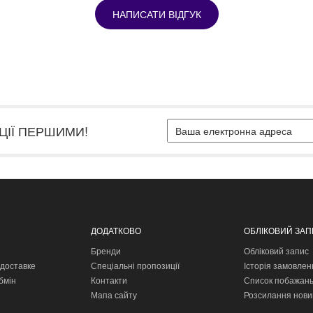
НАПИСАТИ ВІДГУК
ЦІЇ ПЕРШИМИ!
ДОДАТКОВО
ОБЛІКОВИЙ ЗА
Бренди
Обліковий запис
доставке
Спеціальні пропозиції
Історія замовлен
бмін
Контакти
Список побажан
Мапа сайту
Розсилання нови