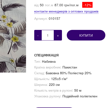
від
50
пог.м
87.00 грн/пог.м
-12%
контакти менеджерів з оптових продажів
Артикул:
010157
-
+
КУПИТИ
СПЕЦИФІКАЦІЯ
Тип:
Набивна
Країна виробник:
Пакистан
Склад:
Бавовна 80% Поліестер 20%
Щільність:
125±5 г/м²
Ширина:
220 см
Кількість метрів в рулоні:
50 м
Упаковка рулону:
Подвійний поліетилен