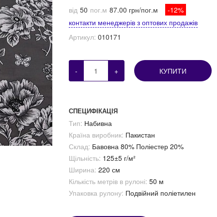
від
50
пог.м
87.00 грн/пог.м
-12%
контакти менеджерів з оптових продажів
Артикул:
010171
-
+
КУПИТИ
СПЕЦИФІКАЦІЯ
Тип:
Набивна
Країна виробник:
Пакистан
Склад:
Бавовна 80% Поліестер 20%
Щільність:
125±5 г/м²
Ширина:
220 см
Кількість метрів в рулоні:
50 м
Упаковка рулону:
Подвійний поліетилен