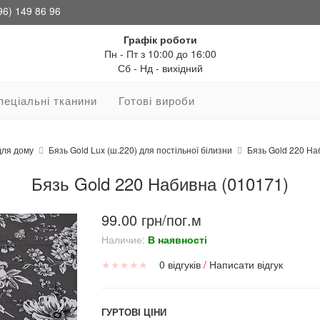
96) 149 86 96
Графік роботи
Пн - Пт з 10:00 до 16:00
Сб - Нд - вихідний
пеціальні тканини
Готові вироби
для дому
Бязь Gold Lux (ш.220) для постільної білизни
Бязь Gold 220 На
Бязь Gold 220 Набивна (010171)
99.00 грн/пог.м
Наличие:
В наявності
★
★
★
★
★
0 відгуків
/
Написати відгук
ГУРТОВІ ЦІНИ