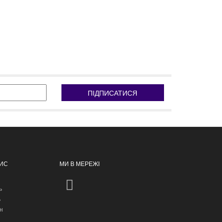
ПІДПИСАТИСЯ
ПИС
МИ В МЕРЕЖІ
ь
ь
н