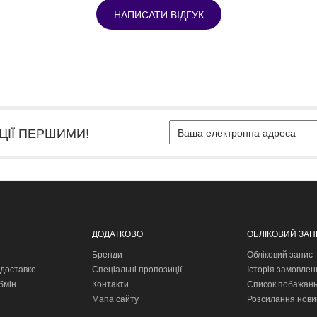
НАПИСАТИ ВІДГУК
ЦІЇ ПЕРШИМИ!
ДОДАТКОВО
ОБЛІКОВИЙ ЗА
Бренди
Обліковий запис
доставке
Спеціальні пропозиції
Історія замовлен
бмін
Контакти
Список побажан
Мапа сайту
Розсилання нови