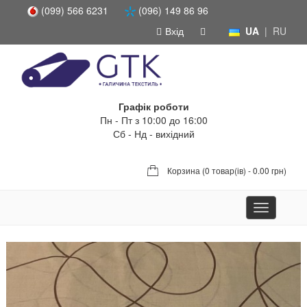
(099) 566 6231
(096) 149 86 96
Вхід
UA
|
RU
Графік роботи
Пн - Пт з 10:00 до 16:00
Сб - Нд - вихідний
Корзина (
0 товар(ів) - 0.00 грн
)
Toggle
navigation