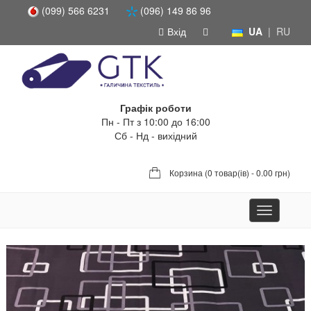
(099) 566 6231
(096) 149 86 96
Вхід
UA
|
RU
Графік роботи
Пн - Пт з 10:00 до 16:00
Сб - Нд - вихідний
Корзина (
0 товар(ів) - 0.00 грн
)
Toggle
navigation